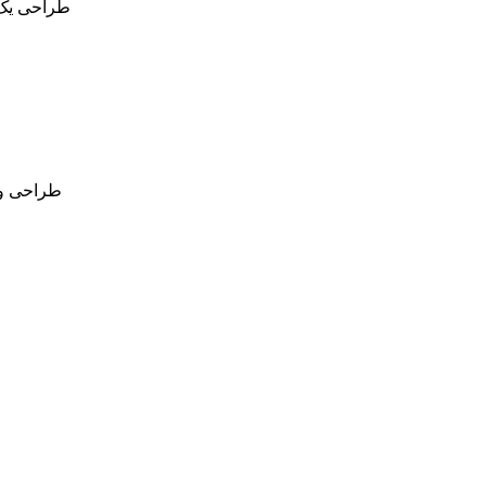
طراحی یک ل
طراحی و س