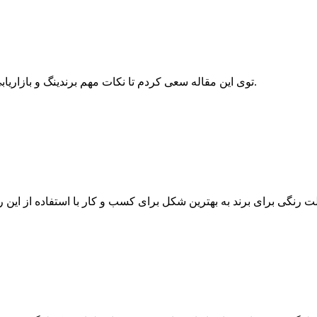
توی این مقاله سعی کردم تا نکات مهم برندینگ و بازاریابی یا سوالاتی که زیاد از من در این مورد پرسیده میشه رو براتون بیارم.